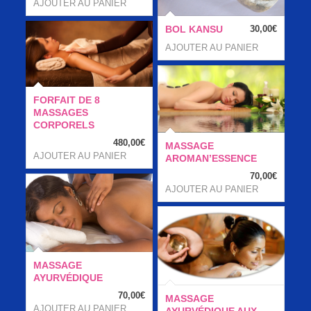
AJOUTER AU PANIER
BOL KANSU
30,00
€
AJOUTER AU PANIER
FORFAIT DE 8
MASSAGES
CORPORELS
480,00
€
MASSAGE
AJOUTER AU PANIER
AROMAN’ESSENCE
70,00
€
AJOUTER AU PANIER
MASSAGE
AYURVÉDIQUE
70,00
€
MASSAGE
AJOUTER AU PANIER
AYURVÉDIQUE AUX