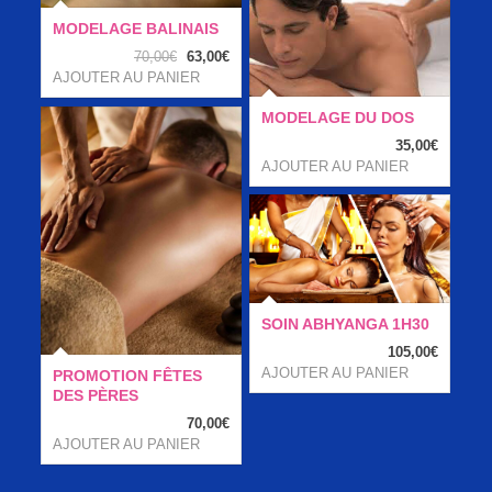
MODELAGE BALINAIS
Le
Le
70,00
€
63,00
€
prix
prix
AJOUTER AU PANIER
initial
actuel
était :
est :
MODELAGE DU DOS
70,00€.
63,00€.
35,00
€
AJOUTER AU PANIER
SOIN ABHYANGA 1H30
105,00
€
AJOUTER AU PANIER
PROMOTION FÊTES
DES PÈRES
70,00
€
AJOUTER AU PANIER