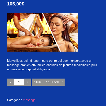
105,00
€
Merveilleux soin d ‘une heure trente qui commencera avec un
massage crânien aux huiles chaudes de plantes médicinales puis
un massage corporel abhyanga
quantité
AJOUTER AU PANIER
de
Soin
Abhyanga
1H30
Catégorie :
massage